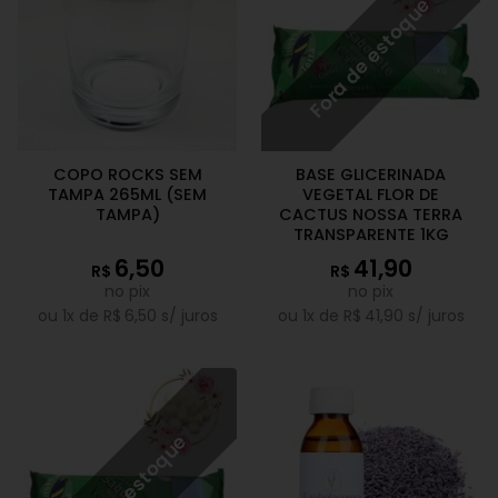
Fora de estoque
COPO ROCKS SEM
BASE GLICERINADA
TAMPA 265ML (SEM
VEGETAL FLOR DE
TAMPA)
CACTUS NOSSA TERRA
TRANSPARENTE 1KG
6,50
41,90
R$
R$
no pix
no pix
ou
1
x de
R$
6,50
s/ juros
ou
1
x de
R$
41,90
s/ juros
Fora de estoque