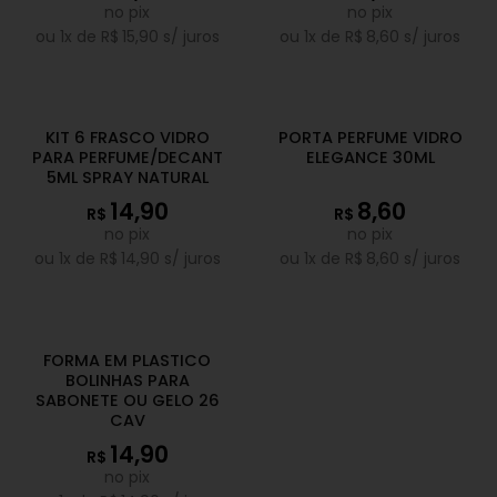
no pix
no pix
ou
1
x de
R$
15,90
s/ juros
ou
1
x de
R$
8,60
s/ juros
KIT 6 FRASCO VIDRO
PORTA PERFUME VIDRO
PARA PERFUME/DECANT
ELEGANCE 30ML
5ML SPRAY NATURAL
14,90
8,60
R$
R$
no pix
no pix
ou
1
x de
R$
14,90
s/ juros
ou
1
x de
R$
8,60
s/ juros
FORMA EM PLASTICO
BOLINHAS PARA
SABONETE OU GELO 26
CAV
14,90
R$
no pix