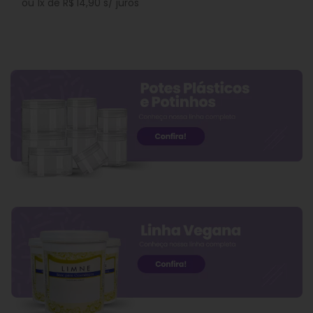
ou
1
x de
R$
14,90
s/ juros