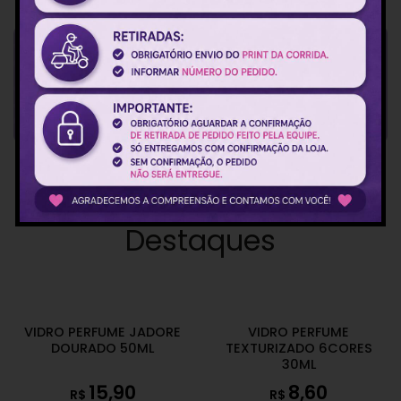
Destaques
VIDRO PERFUME JADORE
VIDRO PERFUME
DOURADO 50ML
TEXTURIZADO 6CORES
30ML
15,90
8,60
R$
R$