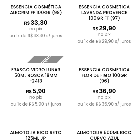
ESSENCIA COSMÉTICA
ESSENCIA COSMETICA
ALECRIM FF 100GR (98)
LAVANDA PROVENCE
100GR FF (97)
33,30
R$
29,90
no pix
R$
no pix
ou
1
x de
R$
33,30
s/ juros
ou
1
x de
R$
29,90
s/ juros
Fora de estoque
FRASCO VIDRO LUNAR
ESSENCIA COSMETICA
50ML ROSCA 18MM
FLOR DE FIGO 100GR
-2413
(96)
5,90
36,90
R$
R$
no pix
no pix
ou
1
x de
R$
5,90
s/ juros
ou
1
x de
R$
36,90
s/ juros
ALMOTOLIA BICO RETO
ALMOTOLIA 500ML BICO
125ML JP
CURVO AZUL