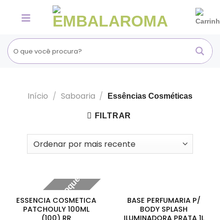
Skip
to
content
Início
/
Saboaria
/
Essências Cosméticas
FILTRAR
Fora de estoque
ESSENCIA COSMETICA
BASE PERFUMARIA P/
PATCHOULY 100ML
BODY SPLASH
(100) RR
ILUMINADORA PRATA 1L