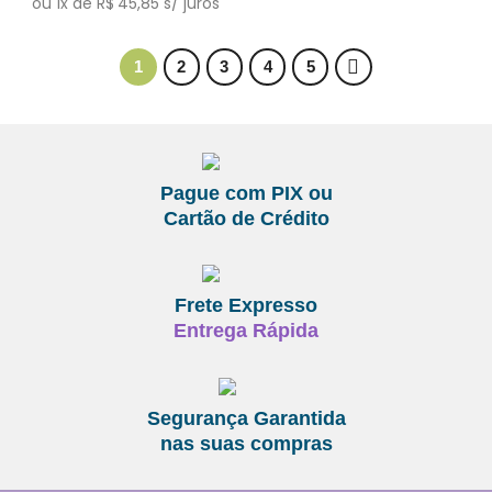
ou
1
x de
R$
45,85
s/ juros
1
2
3
4
5
Pague com PIX ou
Cartão de Crédito
Frete Expresso
Entrega Rápida
Segurança Garantida
nas suas compras