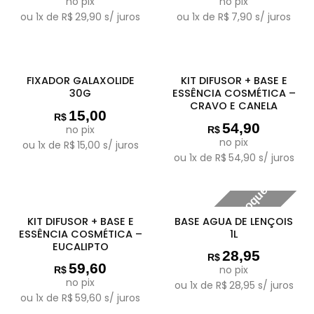
no pix
no pix
ou
1
x de
R$
29,90
s/ juros
ou
1
x de
R$
7,90
s/ juros
FIXADOR GALAXOLIDE
KIT DIFUSOR + BASE E
30G
ESSÊNCIA COSMÉTICA –
CRAVO E CANELA
15,00
R$
54,90
no pix
R$
no pix
ou
1
x de
R$
15,00
s/ juros
ou
1
x de
R$
54,90
s/ juros
Fora de estoque
KIT DIFUSOR + BASE E
BASE AGUA DE LENÇOIS
ESSÊNCIA COSMÉTICA –
1L
EUCALIPTO
28,95
R$
59,60
no pix
R$
no pix
ou
1
x de
R$
28,95
s/ juros
ou
1
x de
R$
59,60
s/ juros