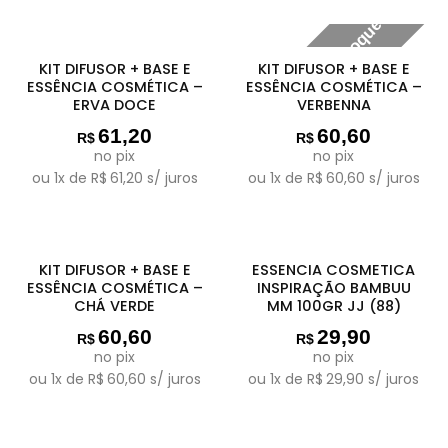
Fora de estoque
KIT DIFUSOR + BASE E
KIT DIFUSOR + BASE E
ESSÊNCIA COSMÉTICA –
ESSÊNCIA COSMÉTICA –
ERVA DOCE
VERBENNA
61,20
60,60
R$
R$
no pix
no pix
ou
1
x de
R$
61,20
s/ juros
ou
1
x de
R$
60,60
s/ juros
KIT DIFUSOR + BASE E
ESSENCIA COSMETICA
ESSÊNCIA COSMÉTICA –
INSPIRAÇÃO BAMBUU
CHÁ VERDE
MM 100GR JJ (88)
60,60
29,90
R$
R$
no pix
no pix
ou
1
x de
R$
60,60
s/ juros
ou
1
x de
R$
29,90
s/ juros