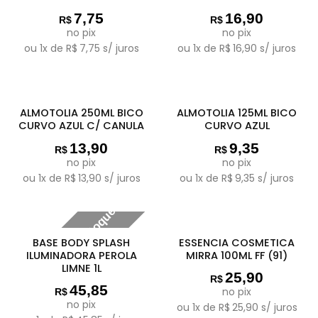
7,75
16,90
R$
R$
no pix
no pix
ou
1
x de
R$
7,75
s/ juros
ou
1
x de
R$
16,90
s/ juros
ALMOTOLIA 250ML BICO
ALMOTOLIA 125ML BICO
CURVO AZUL C/ CANULA
CURVO AZUL
13,90
9,35
R$
R$
no pix
no pix
ou
1
x de
R$
13,90
s/ juros
ou
1
x de
R$
9,35
s/ juros
Fora de estoque
BASE BODY SPLASH
ESSENCIA COSMETICA
ILUMINADORA PEROLA
MIRRA 100ML FF (91)
LIMNE 1L
25,90
R$
45,85
no pix
R$
no pix
ou
1
x de
R$
25,90
s/ juros