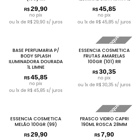
29,90
45,85
R$
R$
no pix
no pix
ou
1
x de
R$
29,90
s/ juros
ou
1
x de
R$
45,85
s/ juros
Fora de estoque
BASE PERFUMARIA P/
ESSENCIA COSMETICA
BODY SPLASH
FRUTAS AMARELAS
ILUMINADORA DOURADA
100GR (101) RR
1L LIMNE
30,35
R$
45,85
no pix
R$
no pix
ou
1
x de
R$
30,35
s/ juros
ou
1
x de
R$
45,85
s/ juros
Fora de estoque
ESSENCIA COSMETICA
FRASCO VIDRO CAPRI
MELÃO 100GR (99)
190ML ROSCA 28MM
29,90
7,90
R$
R$