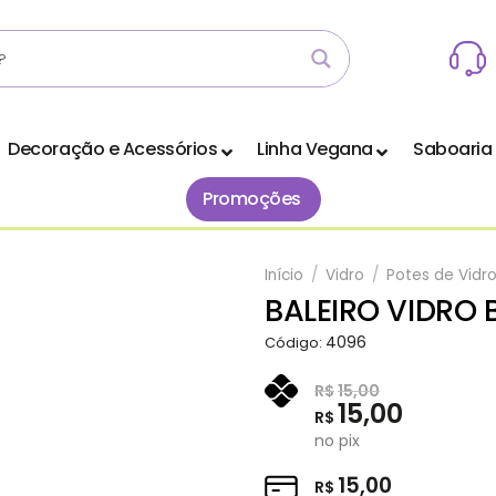
Decoração e Acessórios
Linha Vegana
Saboaria
Promoções
Início
/
Vidro
/
Potes de Vidr
BALEIRO VIDRO 
Adicionar
4096
Código:
aos
Favoritos
R$
15,00
15,00
R$
no pix
15,00
R$