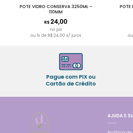
POTE VIDRO CONSERVA 3250ML –
POTE 
110MM
24,00
R$
no pix
ou
1
x de
R$
24,00
s/ juros
o
Pague com PIX ou
Cartão de Crédito
AJUDA E S
Política de