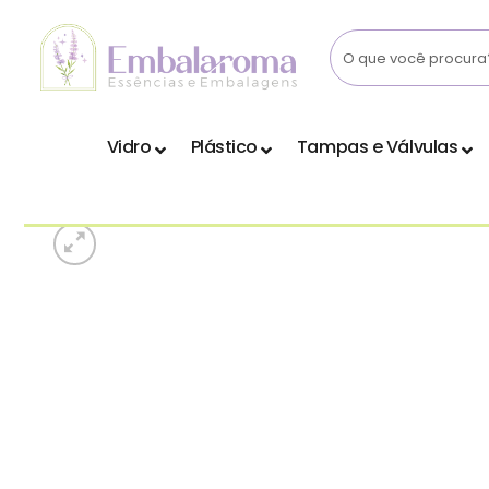
Skip
to
content
Vidro
Plástico
Tampas e Válvulas