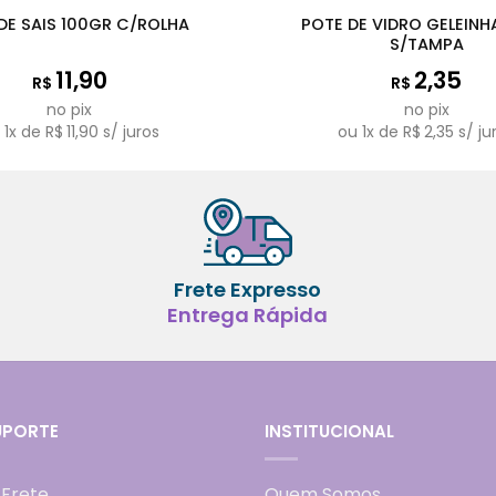
Fora de estoque
POTE DE VIDRO GELEIN
DE SAIS 100GR C/ROLHA
S/TAMPA
11,90
2,35
R$
R$
no pix
no pix
u
1
x de
R$
11,90
s/ juros
ou
1
x de
R$
2,35
s/ ju
Frete Expresso
Entrega Rápida
UPORTE
INSTITUCIONAL
 Frete
Quem Somos