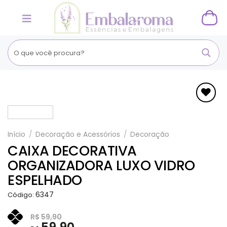
Skip
to
content
Adicionar
aos
Favoritos
Início
/
Decoração e Acessórios
/
Decoração
CAIXA DECORATIVA
ORGANIZADORA LUXO VIDRO
ESPELHADO
6347
Código:
R$
59,90