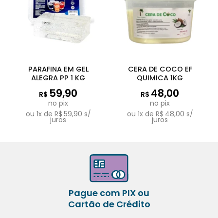
PARAFINA EM GEL
CERA DE COCO EF
ALEGRA PP 1 KG
QUIMICA 1KG
59,90
48,00
R$
R$
no pix
no pix
ou
1
x de
R$
59,90
s/
ou
1
x de
R$
48,00
s/
juros
juros
Pague com PIX ou
Cartão de Crédito