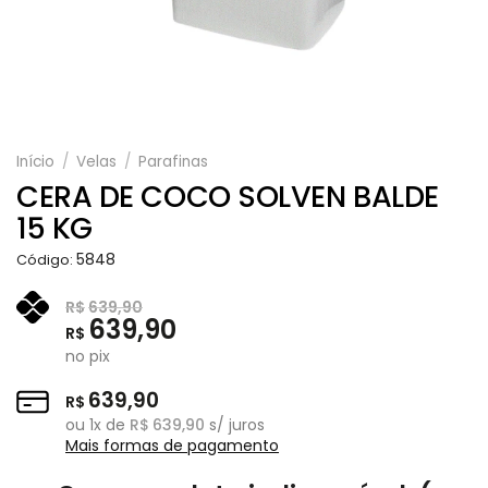
Início
/
Velas
/
Parafinas
CERA DE COCO SOLVEN BALDE
15 KG
5848
Código:
R$
639,90
639,90
R$
no pix
639,90
R$
ou
1
x de
R$
639,90
s/ juros
Mais formas de pagamento