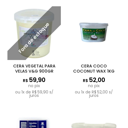
Fora de estoque
CERA VEGETAL PARA
CERA COCO
VELAS V&G 900GR
COCONUT WAX 1KG
59,90
52,00
R$
R$
no pix
no pix
ou
1
x de
R$
59,90
s/
ou
1
x de
R$
52,00
s/
juros
juros