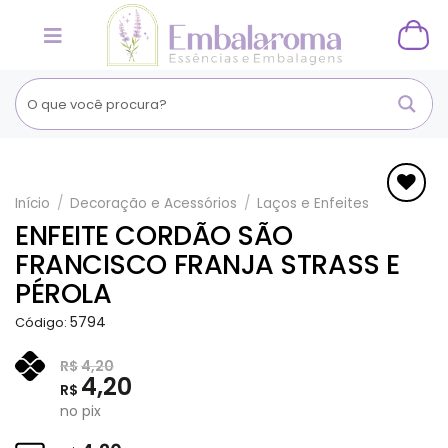
Skip
to
content
Início
/
Decoração e Acessórios
/
Laços e Enfeites
Adicionar
ENFEITE CORDÃO SÃO
aos
FRANCISCO FRANJA STRASS E
Favoritos
PÉROLA
5794
Código:
R$
4,20
4,20
R$
no pix