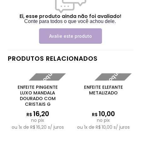
Ei, esse produto ainda não foi avaliado!
Conte para todos o que você achou dele.
Avalie este produto
PRODUTOS RELACIONADOS
Fora de estoque
Fora de estoque
ENFEITE PINGENTE
ENFEITE ELEFANTE
LUXO MANDALA
METALIZADO
DOURADO COM
CRISTAIS G
16,20
10,00
R$
R$
no pix
no pix
ou
1
x de
R$
16,20
s/ juros
ou
1
x de
R$
10,00
s/ juros