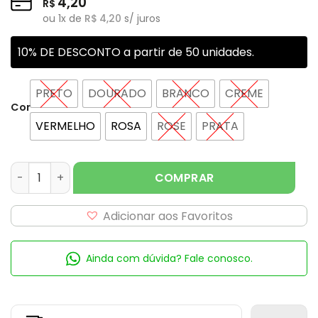
4,20
R$
ou
1
x de
R$
4,20
s/ juros
10% DE DESCONTO a partir de 50 unidades.
PRETO
DOURADO
BRANCO
CREME
Cor
VERMELHO
ROSA
ROSE
PRATA
ENFEITE CORDÃO SÃO FRANCISCO FRANJA STRASS E PÉROL
COMPRAR
Adicionar aos Favoritos
Ainda com dúvida? Fale conosco.