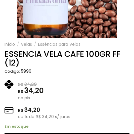
Início
/
Velas
/
Essências para Velas
ESSENCIA VELA CAFE 100GR FF
(12)
5996
Código:
R$
34,20
34,20
R$
no pix
34,20
R$
ou
1
x de
R$
34,20
s/ juros
Em estoque