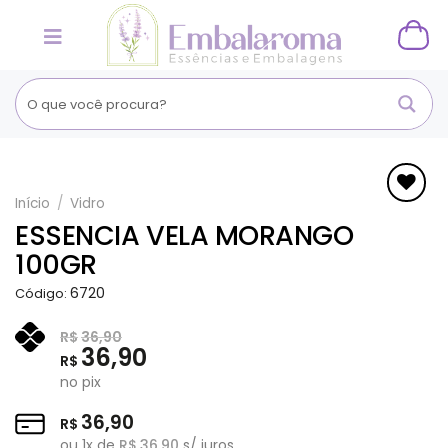
Skip
to
content
Início
/
Vidro
Adicionar
ESSENCIA VELA MORANGO
aos
100GR
Favoritos
6720
Código:
R$
36,90
36,90
R$
no pix
36,90
R$
ou
1
x de
R$
36,90
s/ juros