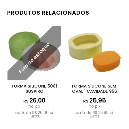
PRODUTOS RELACIONADOS
Fora de estoque
FORMA SILICONE 5081
FORMA SILICONE SEMI
SUSPIRO
OVAL 1 CAVIDADE 956
26,00
25,95
R$
R$
no pix
no pix
ou
1
x de
R$
26,00
s/
ou
1
x de
R$
25,95
s/
juros
juros