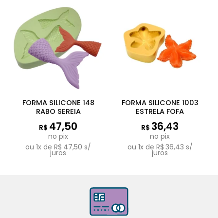
FORMA SILICONE 148
FORMA SILICONE 1003
RABO SEREIA
ESTRELA FOFA
47,50
36,43
R$
R$
no pix
no pix
ou
1
x de
R$
47,50
s/
ou
1
x de
R$
36,43
s/
juros
juros