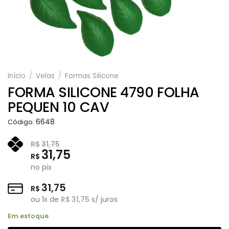
Início
/
Velas
/
Formas Silicone
FORMA SILICONE 4790 FOLHA
PEQUEN 10 CAV
6648
Código:
R$
31,75
31,75
R$
no pix
31,75
R$
ou
1
x de
R$
31,75
s/ juros
Em estoque