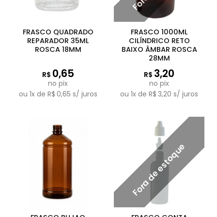
FRASCO QUADRADO
FRASCO 1000ML
REPARADOR 35ML
CILÍNDRICO RETO
ROSCA 18MM
BAIXO ÂMBAR ROSCA
28MM
0,65
3,20
R$
R$
no pix
no pix
ou
1
x de
R$
0,65
s/ juros
ou
1
x de
R$
3,20
s/ juros
Fora de estoque