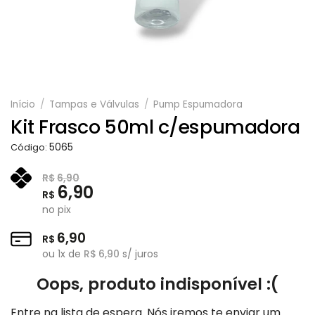
Início
/
Tampas e Válvulas
/
Pump Espumadora
Kit Frasco 50ml c/espumadora
5065
Código:
R$
6,90
6,90
R$
no pix
6,90
R$
ou
1
x de
R$
6,90
s/ juros
Oops, produto indisponível :(
Entre na lista de espera. Nós iremos te enviar um