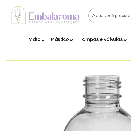
Skip
to
content
Vidro
Plástico
Tampas e Válvulas