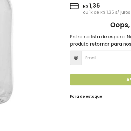
1,35
R$
ou
1
x de
R$
1,35
s/ juros
Oops,
Entre na lista de espera. 
produto retornar para nos
A
Fora de estoque