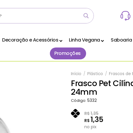
Decoração e Acessórios
Linha Vegana
Saboaria
Promoções
Início
/
Plástico
/
Frascos de 
Frasco Pet Cilín
Adicionar
24mm
aos
Favoritos
5332
Código:
R$
1,35
1,35
R$
no pix