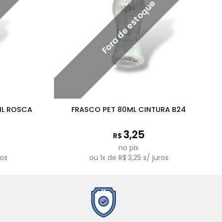
Fora de estoque
ML ROSCA
FRASCO PET 80ML CINTURA B24
3,25
R$
no pix
ros
ou
1
x de
R$
3,25
s/ juros