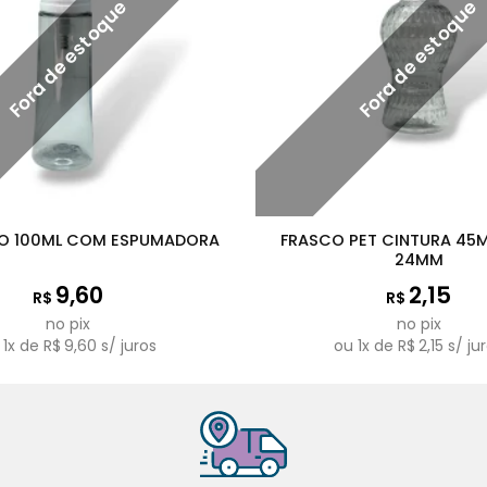
Fora de estoque
Fora de estoque
FRASCO PET CINTURA 45
CO 100ML COM ESPUMADORA
24MM
9,60
2,15
R$
R$
no pix
no pix
u
1
x de
R$
9,60
s/ juros
ou
1
x de
R$
2,15
s/ ju