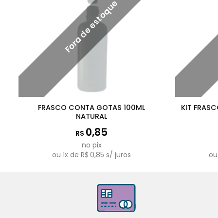
Fora de estoque
FRASCO CONTA GOTAS 100ML
KIT FRAS
NATURAL
0,85
R$
no pix
ou
1
x de
R$
0,85
s/ juros
o