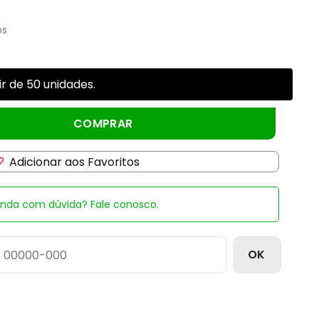
os
r de 50 unidades.
e Of Life (cada Caixa) quantidade
COMPRAR
Adicionar aos Favoritos
inda com dúvida? Fale conosco.
OK