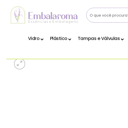
Skip
to
content
Vidro
Plástico
Tampas e Válvulas