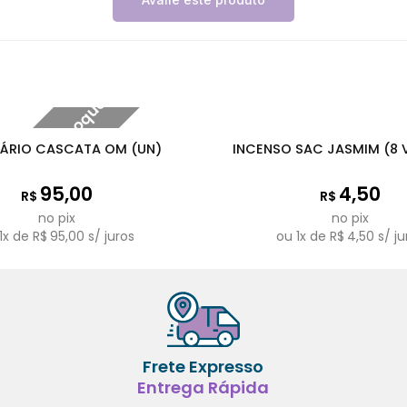
Fora de estoque
SÁRIO CASCATA OM (UN)
INCENSO SAC JASMIM (8 
95,00
4,50
R$
R$
no pix
no pix
1
x de
R$
95,00
s/ juros
ou
1
x de
R$
4,50
s/ ju
Frete Expresso
Entrega Rápida