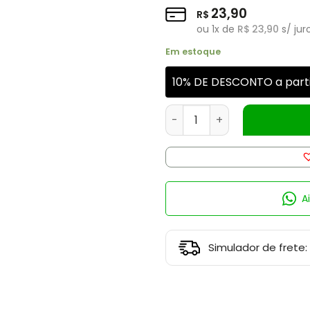
23,90
R$
ou
1
x de
R$
23,90
s/ jur
Em estoque
10% DE DESCONTO a parti
Incenso Cascata Balaji Tre
A
Simulador de frete: