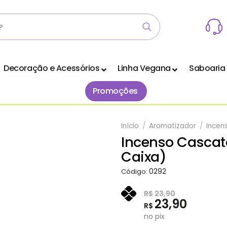
Decoração e Acessórios
Linha Vegana
Saboaria
Promoções
Início
/
Aromatizador
/
Incen
Incenso Cascata
Adicionar
Caixa)
aos
Favoritos
0292
Código:
R$
23,90
23,90
R$
no pix