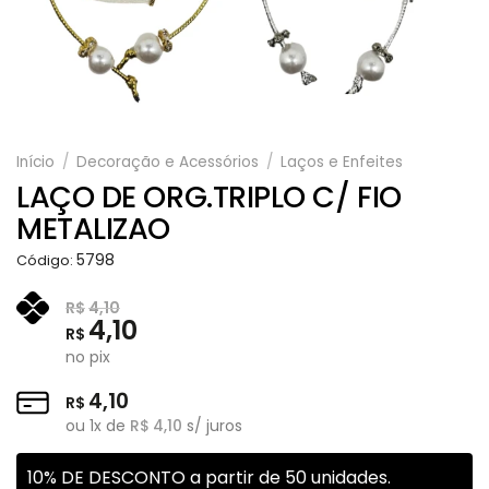
Início
/
Decoração e Acessórios
/
Laços e Enfeites
LAÇO DE ORG.TRIPLO C/ FIO
METALIZAO
5798
Código:
R$
4,10
4,10
R$
no pix
4,10
R$
ou
1
x de
R$
4,10
s/ juros
10% DE DESCONTO a partir de 50 unidades.