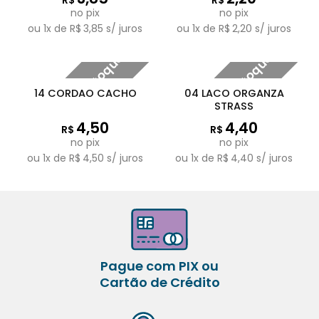
no pix
no pix
ou
1
x de
R$
3,85
s/ juros
ou
1
x de
R$
2,20
s/ juros
Fora de estoque
Fora de estoque
14 CORDAO CACHO
04 LACO ORGANZA
STRASS
4,50
4,40
R$
R$
no pix
no pix
ou
1
x de
R$
4,50
s/ juros
ou
1
x de
R$
4,40
s/ juros
Pague com PIX ou
Cartão de Crédito