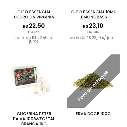
OLEO ESSENCIAL
OLEO ESSENCIAL 10ML
CEDRO DA VIRGINIA
LEMONGRASS
22,50
23,10
R$
R$
no pix
no pix
ou
1
x de
R$
22,50
s/
ou
1
x de
R$
23,10
s/ juros
juros
Fora de estoque
GLICERINA PETER
ERVA DOCE 100G
PAIVA 100%VEGETAL
BRANCA 1KG