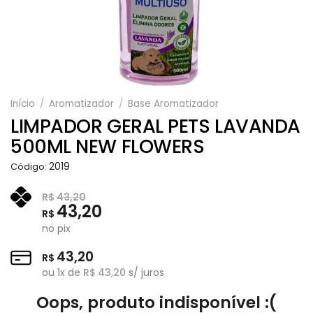
Início
/
Aromatizador
/
Base Aromatizador
LIMPADOR GERAL PETS LAVANDA
500ML NEW FLOWERS
2019
Código:
R$
43,20
43,20
R$
no pix
43,20
R$
ou
1
x de
R$
43,20
s/ juros
Oops, produto indisponível :(