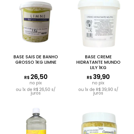
BASE SAIS DE BANHO
BASE CREME
GROSSO 1KG LIMNE
HIDRATANTE MUNDO
LILY 1KG
26,50
39,90
R$
R$
no pix
no pix
ou
1
x de
R$
26,50
s/
ou
1
x de
R$
39,90
s/
juros
juros