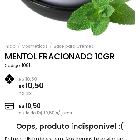
Início
/
Cosméticos
/
Base para Cremes
MENTOL FRACIONADO 10GR
1081
Código:
R$
10,50
10,50
R$
no pix
10,50
R$
ou
1
x de
R$
10,50
s/ juros
Oops, produto indisponível :(
Entre na lista de espera. Nós iremos te enviar um