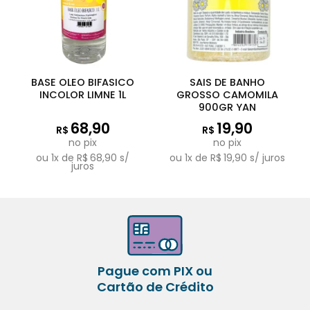
BASE OLEO BIFASICO
SAIS DE BANHO
INCOLOR LIMNE 1L
GROSSO CAMOMILA
900GR YAN
68,90
19,90
R$
R$
no pix
no pix
ou
1
x de
R$
68,90
s/
ou
1
x de
R$
19,90
s/ juros
juros
Pague com PIX ou
Cartão de Crédito