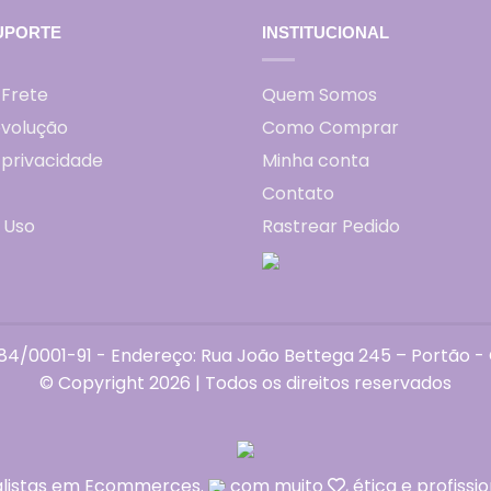
UPORTE
INSTITUCIONAL
 Frete
Quem Somos
evolução
Como Comprar
e privacidade
Minha conta
Contato
 Uso
Rastrear Pedido
4/0001-91 - Endereço: Rua João Bettega 245 – Portão - C
© Copyright 2026 | Todos os direitos reservados
alistas em Ecommerces.
com muito
, ética e profissi