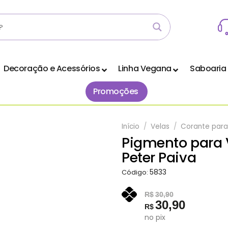
Decoração e Acessórios
Linha Vegana
Saboaria
Promoções
Início
/
Velas
/
Corante para
Pigmento para 
Adicionar
Peter Paiva
aos
Favoritos
5833
Código:
R$
30,90
30,90
R$
no pix