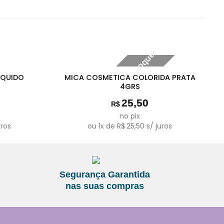
Fora de estoque
IQUIDO
MICA COSMETICA COLORIDA PRATA
4GRS
25,50
R$
no pix
uros
ou
1
x de
R$
25,50
s/ juros
Segurança Garantida
nas suas compras