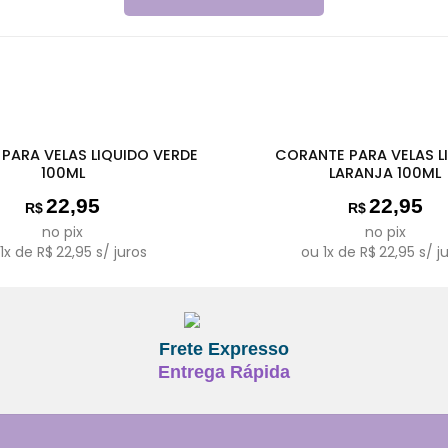
PARA VELAS LIQUIDO VERDE
CORANTE PARA VELAS L
100ML
LARANJA 100ML
22,95
22,95
R$
R$
no pix
no pix
u
1
x de
R$
22,95
s/ juros
ou
1
x de
R$
22,95
s/ j
Frete Expresso
Entrega Rápida