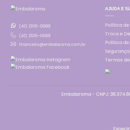
AJUDA E S
Política de
(41) 2105-0689
Troca e D
(41) 2105-0689
Política d
financeiro@embalaroma.com.br
Segurança
Termos de
Embalaroma - CNPJ: 36.374.88
Especi