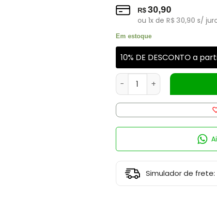
30,90
R$
ou
1
x de
R$
30,90
s/ jur
Em estoque
10% DE DESCONTO a parti
Pigmento para Velas Liquido 
A
Simulador de frete: