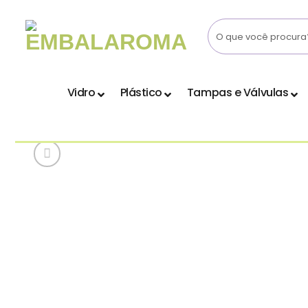
Skip
to
content
Vidro
Plástico
Tampas e Válvulas