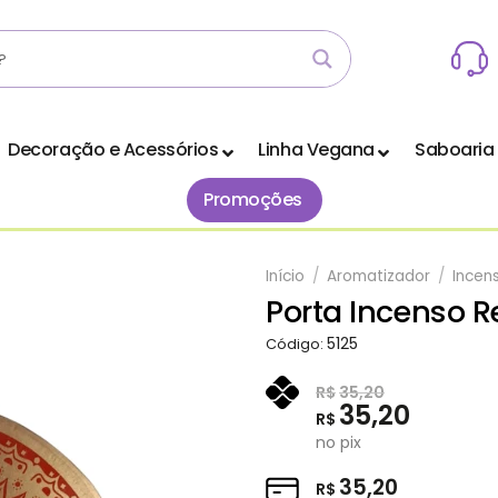
Decoração e Acessórios
Linha Vegana
Saboaria
Promoções
Início
/
Aromatizador
/
Incen
Porta Incenso 
Adicionar
5125
Código:
aos
Favoritos
R$
35,20
35,20
R$
no pix
35,20
R$