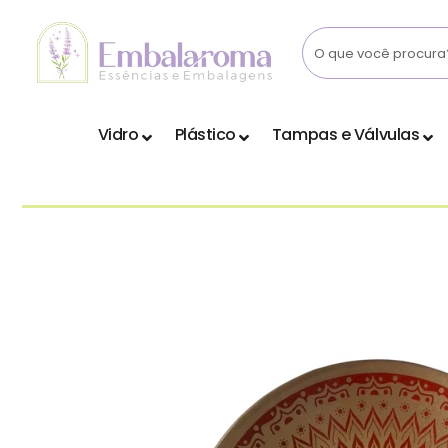
Skip
to
content
Vidro
Plástico
Tampas e Válvulas