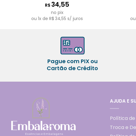
34,55
R$
no pix
ou
1
x de
R$
34,55
s/ juros
o
Pague com PIX ou
Cartão de Crédito
AJUDA E S
Política de
Troca e D