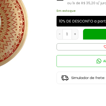
ou
1
x de
R$
35,20
s/ jur
Em estoque
10% DE DESCONTO a parti
Porta Incenso Redondo Ve
A
Simulador de frete: