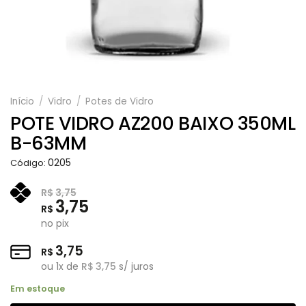
Início
/
Vidro
/
Potes de Vidro
POTE VIDRO AZ200 BAIXO 350ML
B-63MM
0205
Código:
R$
3,75
3,75
R$
no pix
3,75
R$
ou
1
x de
R$
3,75
s/ juros
Em estoque