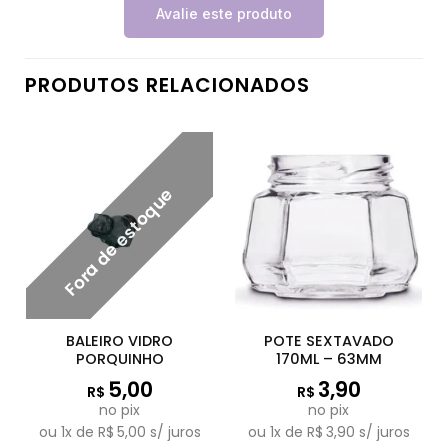
Avalie este produto
PRODUTOS RELACIONADOS
Fora de estoque
BALEIRO VIDRO
POTE SEXTAVADO
PORQUINHO
170ML – 63MM
5,00
3,90
R$
R$
no pix
no pix
ou
1
x de
R$
5,00
s/ juros
ou
1
x de
R$
3,90
s/ juros