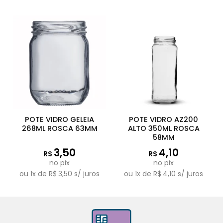
POTE VIDRO GELEIA
POTE VIDRO AZ200
268ML ROSCA 63MM
ALTO 350ML ROSCA
58MM
3,50
4,10
R$
R$
no pix
no pix
ou
1
x de
R$
3,50
s/ juros
ou
1
x de
R$
4,10
s/ juros