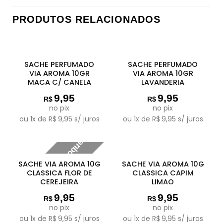
PRODUTOS RELACIONADOS
SACHE PERFUMADO
SACHE PERFUMADO
VIA AROMA 10GR
VIA AROMA 10GR
MACA C/ CANELA
LAVANDERIA
9,95
9,95
R$
R$
no pix
no pix
ou
1
x de
R$
9,95
s/ juros
ou
1
x de
R$
9,95
s/ juros
Fora de estoque
SACHE VIA AROMA 10G
SACHE VIA AROMA 10G
CLASSICA FLOR DE
CLASSICA CAPIM
CEREJEIRA
LIMAO
9,95
9,95
R$
R$
no pix
no pix
ou
1
x de
R$
9,95
s/ juros
ou
1
x de
R$
9,95
s/ juros