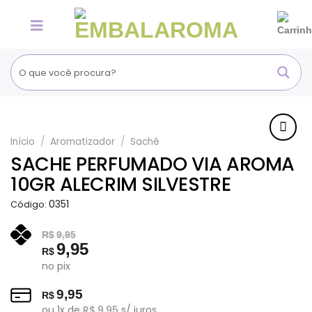
Skip
to
content
Início
/
Aromatizador
/
Sachê
Adicionar
SACHE PERFUMADO VIA AROMA
aos
10GR ALECRIM SILVESTRE
Favoritos
0351
Código:
R$
9,95
9,95
R$
no pix
9,95
R$
ou
1
x de
R$
9,95
s/ juros