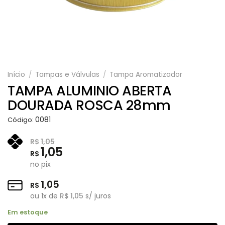
Início
/
Tampas e Válvulas
/
Tampa Aromatizador
TAMPA ALUMINIO ABERTA
DOURADA ROSCA 28mm
0081
Código:
R$
1,05
1,05
R$
no pix
1,05
R$
ou
1
x de
R$
1,05
s/ juros
Em estoque