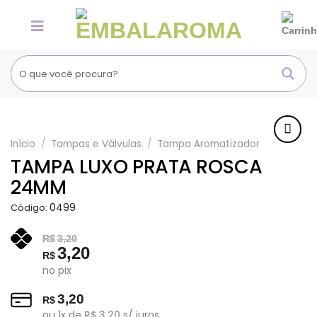
Skip
to
content
Início
/
Tampas e Válvulas
/
Tampa Aromatizador
Adicionar
TAMPA LUXO PRATA ROSCA
aos
24MM
Favoritos
0499
Código:
R$
3,20
3,20
R$
no pix
3,20
R$
ou
1
x de
R$
3,20
s/ juros