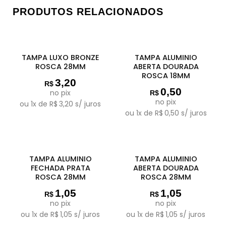
PRODUTOS RELACIONADOS
TAMPA LUXO BRONZE
TAMPA ALUMINIO
ROSCA 28MM
ABERTA DOURADA
ROSCA 18MM
3,20
R$
0,50
no pix
R$
no pix
ou
1
x de
R$
3,20
s/ juros
ou
1
x de
R$
0,50
s/ juros
TAMPA ALUMINIO
TAMPA ALUMINIO
FECHADA PRATA
ABERTA DOURADA
ROSCA 28MM
ROSCA 28MM
1,05
1,05
R$
R$
no pix
no pix
ou
1
x de
R$
1,05
s/ juros
ou
1
x de
R$
1,05
s/ juros