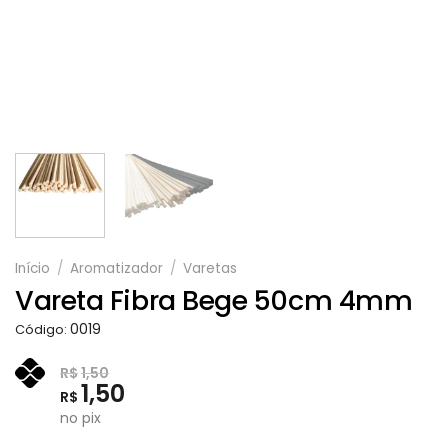
Início
/
Aromatizador
/
Varetas
Vareta Fibra Bege 50cm 4mm
0019
Código:
R$
1,50
1,50
R$
no pix