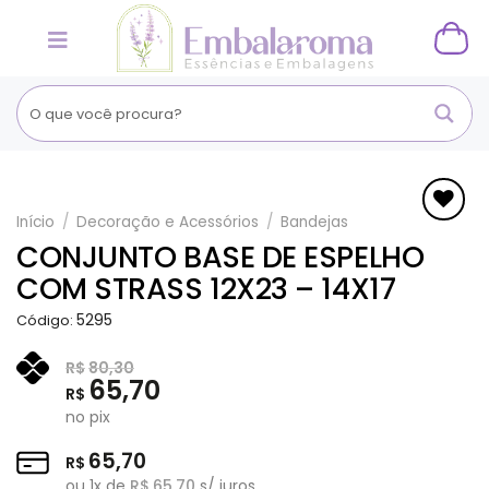
Skip
to
content
Início
/
Decoração e Acessórios
/
Bandejas
Adicionar
CONJUNTO BASE DE ESPELHO
aos
COM STRASS 12X23 – 14X17
Favoritos
5295
Código:
R$
80,30
65,70
R$
no pix
65,70
R$
ou
1
x de
R$
65,70
s/ juros