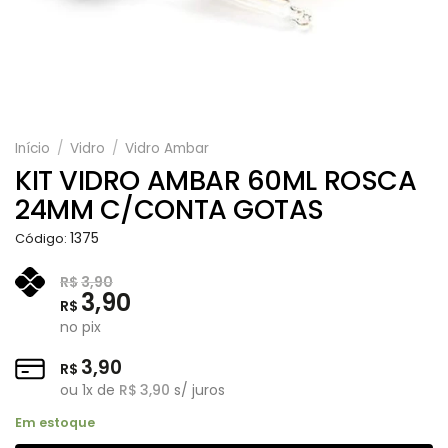
Início
/
Vidro
/
Vidro Ambar
KIT VIDRO AMBAR 60ML ROSCA
24MM C/CONTA GOTAS
1375
Código:
R$
3,90
3,90
R$
no pix
3,90
R$
ou
1
x de
R$
3,90
s/ juros
Em estoque