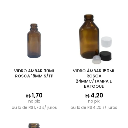
VIDRO AMBAR 30ML
VIDRO ÂMBAR 150ML
ROSCA 18MM S/TP
ROSCA
24MMC/TAMPA E
BATOQUE
1,70
4,20
R$
R$
no pix
no pix
ou
1
x de
R$
1,70
s/ juros
ou
1
x de
R$
4,20
s/ juros