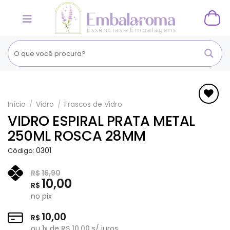
Skip
to
content
Início
/
Vidro
/
Frascos de Vidro
Adicionar
VIDRO ESPIRAL PRATA METAL
aos
250ML ROSCA 28MM
Favoritos
0301
Código:
R$
16,90
10,00
R$
no pix
10,00
R$
ou
1
x de
R$
10,00
s/ juros