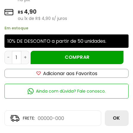
4,90
R$
ou
1
x de
R$
4,90
s/ juros
Em estoque
10% DE DESCONTO a partir de 50 unidades.
Vidro Laque 60ml Rosca 18mm - 275 BL quantidade
COMPRAR
Adicionar aos Favoritos
Ainda com dúvida? Fale conosco.
OK