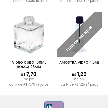
ou
1
x de
R$
3,90
s/ juros
ou
1
x de
R$
1,30
s/ juros
Fora de estoque
VIDRO CUBO 100ML
AMOSTRA VIDRO 4,5ML
ROSCA 28MM
7,70
1,25
R$
R$
no pix
no pix
ou
1
x de
R$
7,70
s/ juros
ou
1
x de
R$
1,25
s/ juros