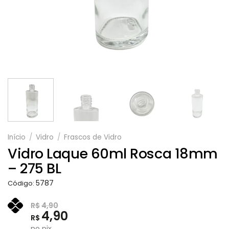
Início
/
Vidro
/
Frascos de Vidro
Vidro Laque 60ml Rosca 18mm
– 275 BL
5787
Código:
R$
4,90
4,90
R$
no pix