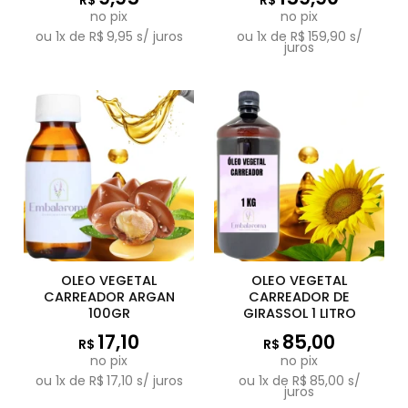
R$
R$
no pix
no pix
ou
1
x de
R$
9,95
s/ juros
ou
1
x de
R$
159,90
s/
juros
OLEO VEGETAL
OLEO VEGETAL
CARREADOR ARGAN
CARREADOR DE
100GR
GIRASSOL 1 LITRO
17,10
85,00
R$
R$
no pix
no pix
ou
1
x de
R$
17,10
s/ juros
ou
1
x de
R$
85,00
s/
juros