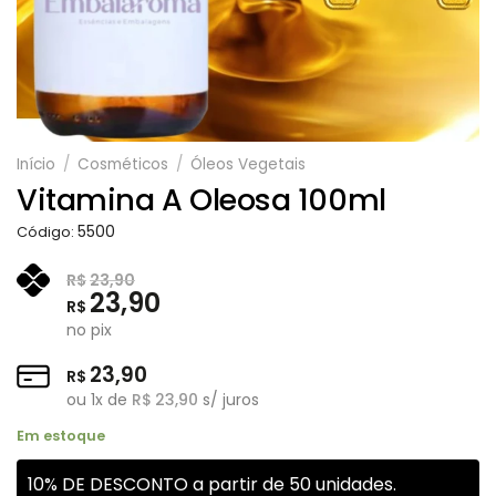
Início
/
Cosméticos
/
Óleos Vegetais
Vitamina A Oleosa 100ml
5500
Código:
R$
23,90
23,90
R$
no pix
23,90
R$
ou
1
x de
R$
23,90
s/ juros
Em estoque
10% DE DESCONTO a partir de 50 unidades.