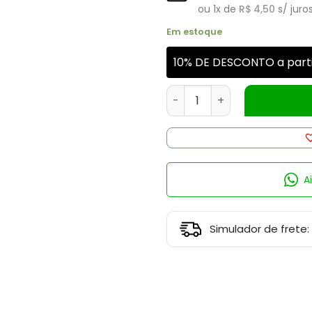
ou
1
x de
R$
4,50
s/ juro
Em estoque
10% DE DESCONTO a parti
INCENSO SAC CANELA (8 VA
A
Simulador de frete: