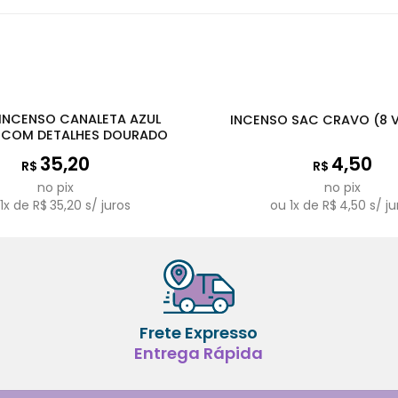
INCENSO CANALETA AZUL
INCENSO SAC CRAVO (8 
 COM DETALHES DOURADO
35,20
4,50
R$
R$
no pix
no pix
u
1
x de
R$
35,20
s/ juros
ou
1
x de
R$
4,50
s/ ju
Frete Expresso
Entrega Rápida