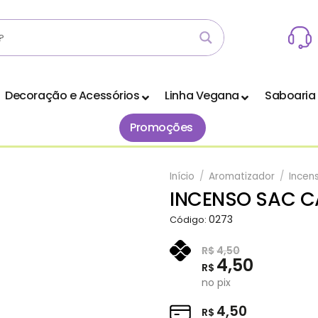
Decoração e Acessórios
Linha Vegana
Saboaria
Promoções
Início
/
Aromatizador
/
Incen
INCENSO SAC C
Adicionar
0273
Código:
aos
Favoritos
R$
4,50
4,50
R$
no pix
4,50
R$