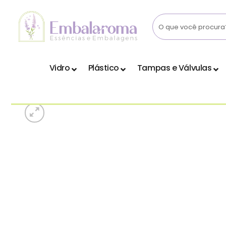
Skip
to
content
Vidro
Plástico
Tampas e Válvulas