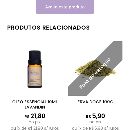
Avalie este produto
PRODUTOS RELACIONADOS
Fora de estoque
OLEO ESSENCIAL 10ML
ERVA DOCE 100G
LAVANDIN
21,80
5,90
R$
R$
no pix
no pix
ou
1
x de
R$
21,80
s/ juros
ou
1
x de
R$
5,90
s/ juros