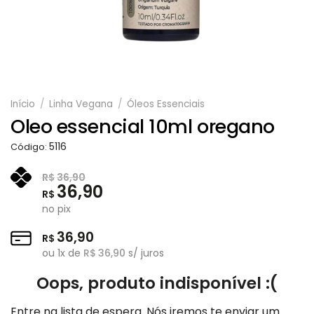
Início
/
Linha Vegana
/
Óleos Essenciais
Oleo essencial 10ml oregano
5116
Código:
R$
36,90
36,90
R$
no pix
36,90
R$
ou
1
x de
R$
36,90
s/ juros
Oops, produto indisponível :(
Entre na lista de espera. Nós iremos te enviar um