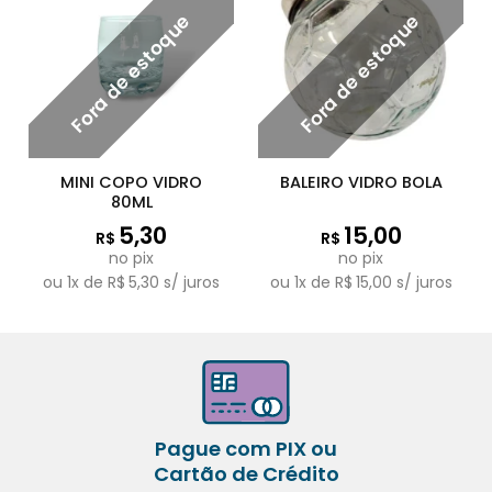
Fora de estoque
Fora de estoque
MINI COPO VIDRO
BALEIRO VIDRO BOLA
80ML
5,30
15,00
R$
R$
no pix
no pix
ou
1
x de
R$
5,30
s/ juros
ou
1
x de
R$
15,00
s/ juros
Pague com PIX ou
Cartão de Crédito