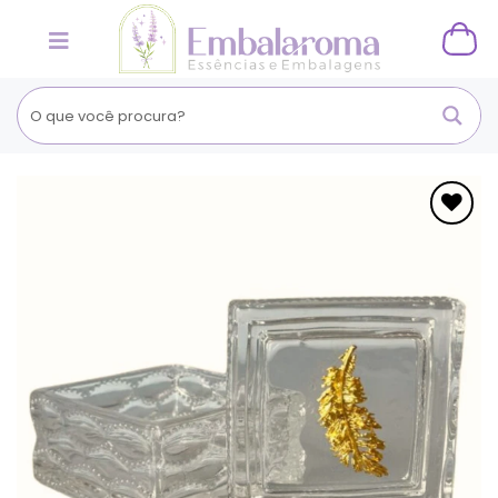
Skip
to
content
Adicionar
aos
Favoritos